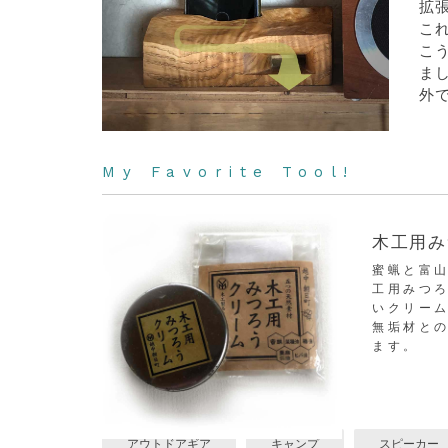
拡
こ
こ
ま
外
My Favorite Tool!
木工用み
蜜蝋と富
工用みつ
いクリー
無垢材と
ます。
アウトドアギア
キャンプ
スピーカー