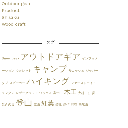
Outdoor gear
Product
Shisaku
Wood craft
タグ
アウトドアギア
Snow peak
インフォメ
キャンプ
ーション
ウォレット
サコッシュ
ジッパー
ハイキング
タブ
スピーカー
ファーストエイド
木工
ランタン
レザークラフト
ワックス
富士山
火起こし
炭
登山
紅葉
焚き火台
立山
蜜蝋
試作
財布
高尾山