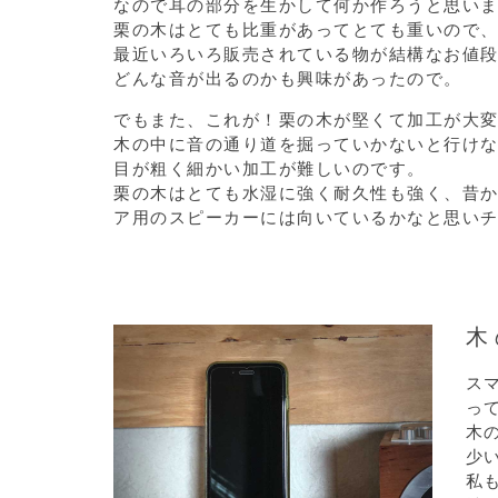
なので耳の部分を生かして何か作ろうと思い
栗の木はとても比重があってとても重いので
最近いろいろ販売されている物が結構なお値
どんな音が出るのかも興味があったので。
でもまた、これが！栗の木が堅くて加工が大
木の中に音の通り道を掘っていかないと行け
目が粗く細かい加工が難しいのです。
栗の木はとても水湿に強く耐久性も強く、昔
ア用のスピーカーには向いているかなと思い
木
ス
っ
木
少
私