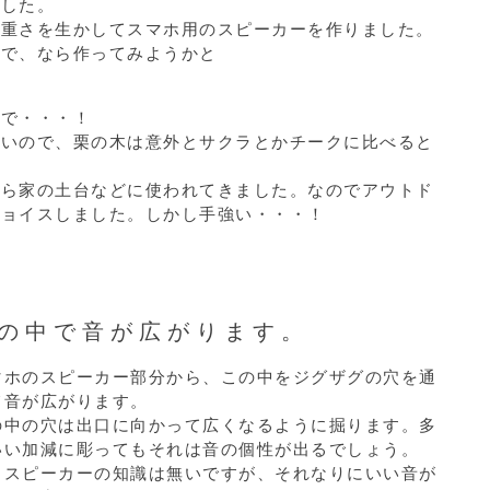
ました。
、重さを生かしてスマホ用のスピーカーを作りました。
段で、なら作ってみようかと
変で・・・！
ないので、栗の木は意外とサクラとかチークに比べると
から家の土台などに使われてきました。なのでアウトド
チョイスしました。しかし手強い・・・！
の中で音が広がります。
マホのスピーカー部分から、この中をジグザグの穴を通
て音が広がります。
の中の穴は出口に向かって広くなるように掘ります。多
いい加減に彫ってもそれは音の個性が出るでしょう。
もスピーカーの知識は無いですが、それなりにいい音が