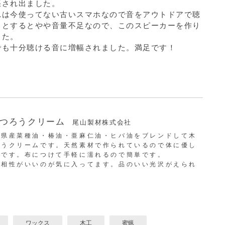
張され出ました。
れは今使ってない古いスマホなので音をアウトドアで聴
うとするとやや音量不足なので、このスピーカーを作り
した。
でも十分聴ける音に増幅されました。満足です！
つろうクリーム
尾山製材株式会社
山県産菜種油・椿油・亜麻仁油・ヒバ油をブレンドして木
ろうクリームです。天然素材で作られているので体に優し
ムです。布につけて手軽に濡れるので簡単です。
の相性がいいのが気に入ってます。品のいい光沢がえられ
ワックス
木工
蜜蝋