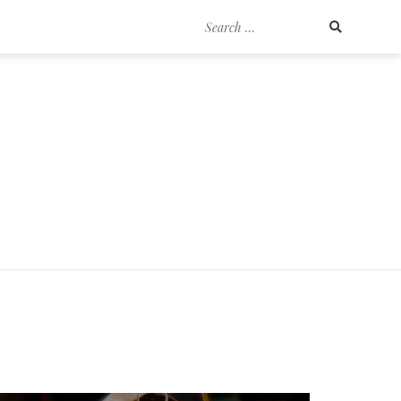
Search
for: