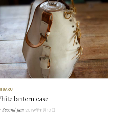
HISAKU
hite lantern case
Second jam
y
2019年11月10日