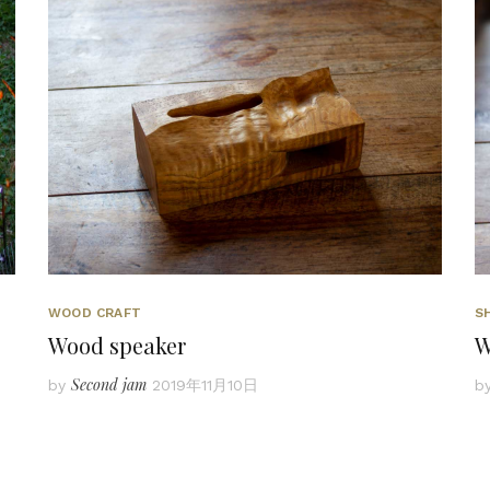
WOOD CRAFT
S
Wood speaker
W
Second jam
by
2019年11月10日
b